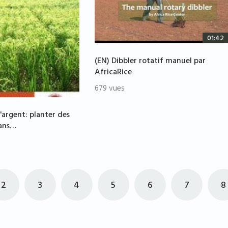
01:42
(EN) Dibbler rotatif manuel par
AfricaRice
679 vues
d'argent: planter des
dans…
2
3
4
5
6
7
8