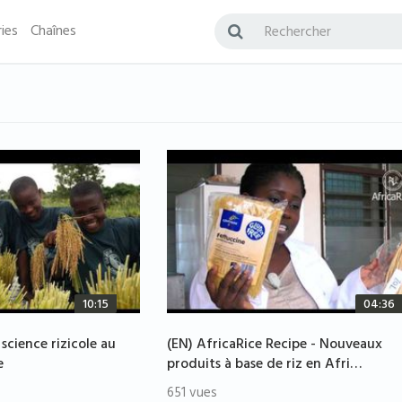
ies
Chaînes
10:15
04:36
 science rizicole au
(EN) AfricaRice Recipe - Nouveaux
e
produits à base de riz en Afri…
651 vues