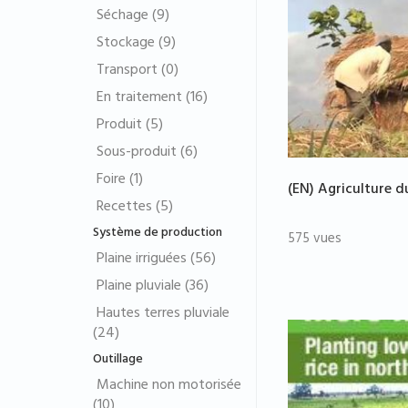
Séchage (9)
Stockage (9)
Transport (0)
En traitement (16)
Produit (5)
Sous-produit (6)
Foire (1)
(EN) Agriculture d
Recettes (5)
Système de production
575 vues
Plaine irriguées (56)
Plaine pluviale (36)
Hautes terres pluviale
(24)
Outillage
Machine non motorisée
(10)