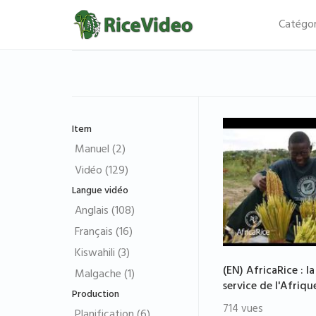
Catégor
Item
Manuel (2)
Vidéo (129)
Langue vidéo
Anglais (108)
Français (16)
Kiswahili (3)
(EN) AfricaRice : la
Malgache (1)
service de l'Afriqu
Production
714 vues
Planification (6)