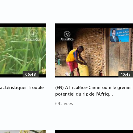
06:48
10:43
ractéristique: Trouble
(EN) AfricaRice-Cameroun: le grenier
potentiel du riz de l'Afriq…
642 vues