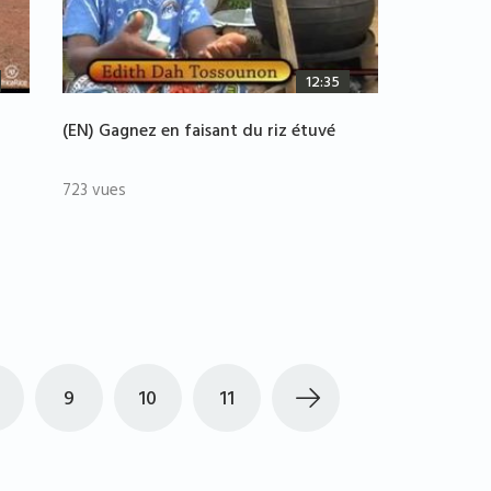
12:35
(EN) Gagnez en faisant du riz étuvé
723 vues
9
10
11