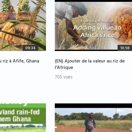
09:34
10:58
u riz à Afife, Ghana
(EN) Ajouter de la valeur au riz de
l'Afrique
705 vues