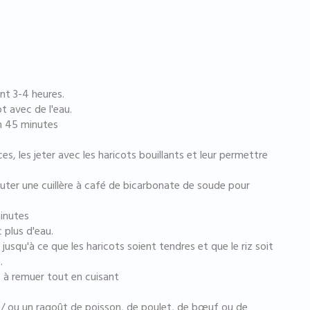
nt 3-4 heures.
t avec de l'eau.
on 45 minutes
es, les jeter avec les haricots bouillants et leur permettre
jouter une cuillère à café de bicarbonate de soude pour
minutes
c plus d'eau.
jusqu'à ce que les haricots soient tendres et que le riz soit
.
e à remuer tout en cuisant
et / ou un ragoût de poisson, de poulet, de bœuf ou de