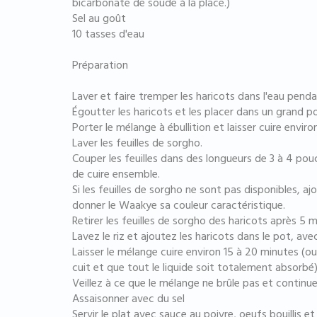
bicarbonate de soude à la place.)
Sel au goût
10 tasses d'eau
Préparation
Laver et faire tremper les haricots dans l'eau penda
Égoutter les haricots et les placer dans un grand po
Porter le mélange à ébullition et laisser cuire envir
Laver les feuilles de sorgho.
Couper les feuilles dans des longueurs de 3 à 4 pouc
de cuire ensemble.
Si les feuilles de sorgho ne sont pas disponibles, a
donner le Waakye sa couleur caractéristique.
Retirer les feuilles de sorgho des haricots après 5 
Lavez le riz et ajoutez les haricots dans le pot, ave
Laisser le mélange cuire environ 15 à 20 minutes (ou 
cuit et que tout le liquide soit totalement absorbé)
Veillez à ce que le mélange ne brûle pas et continu
Assaisonner avec du sel
Servir le plat avec sauce au poivre, oeufs bouillis 