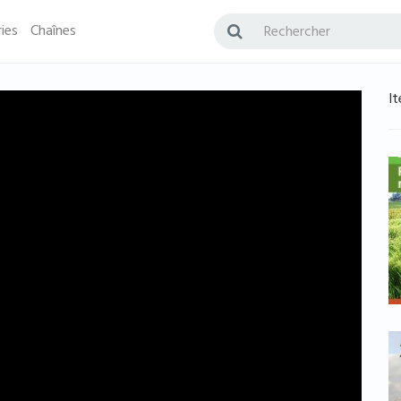
ies
Chaînes
It