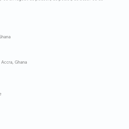
 Ghana
, Accra, Ghana
e