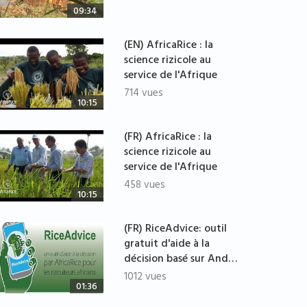
09:34
(EN) AfricaRice : la
science rizicole au
service de l'Afrique
714 vues
10:15
(FR) AfricaRice : la
science rizicole au
service de l'Afrique
458 vues
10:15
(FR) RiceAdvice: outil
gratuit d'aide à la
décision basé sur And…
1012 vues
01:36