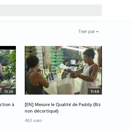
Trier par
13:26
11:46
uction à
[EN] Mesure le Qualité de Paddy (Riz
non décortiqué)
463 vues