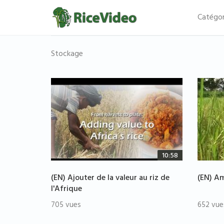
Catégor
Stockage
10:58
(EN) Ajouter de la valeur au riz de
(EN) Am
l'Afrique
705 vues
652 vue