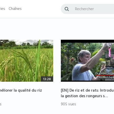
ies
Chaînes
13:28
éliorer la qualité du riz
[EN] De riz et de rats: Introd
la gestion des rongeurs s…
s
905 vues