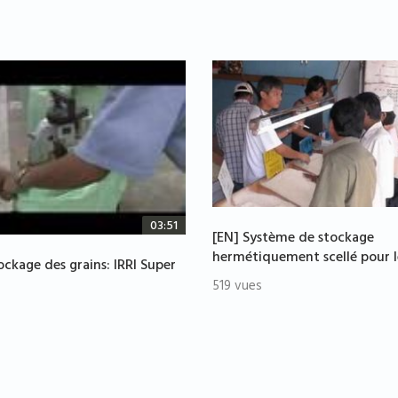
03:51
[EN] Système de stockage
hermétiquement scellé pour l
ockage des grains: IRRI Super
519 vues