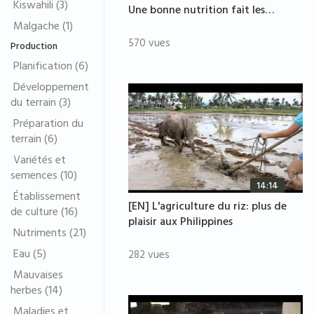
Kiswahili (3)
Une bonne nutrition fait les…
Malgache (1)
570 vues
Production
Planification (6)
Développement
du terrain (3)
Préparation du
terrain (6)
Variétés et
semences (10)
14:14
Établissement
[EN] L'agriculture du riz: plus de
de culture (16)
plaisir aux Philippines
Nutriments (21)
Eau (5)
282 vues
Mauvaises
herbes (14)
Maladies et