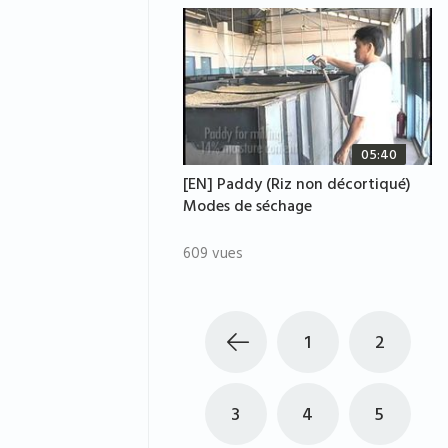
05:40
[EN] Paddy (Riz non décortiqué)
Modes de séchage
609 vues
1
2
3
4
5