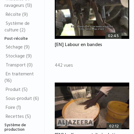
ravageurs (13)
Récolte (9)
Système de
culture (2)
02:45
Post-récolte
[EN] Labour en bandes
Séchage (9)
Stockage (9)
Transport (0)
442 vues
En traitement
(16)
Produit (5)
Sous-produit (6)
Foire (1)
Recettes (5)
Système de
02:12
production