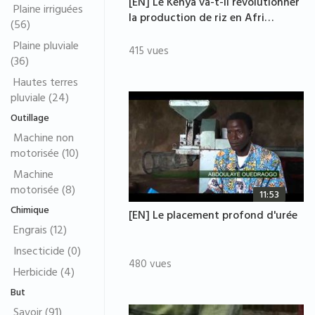
[EN] Le Kenya va-t-il révolutionner
Plaine irriguées
la production de riz en Afri…
(56)
Plaine pluviale
415 vues
(36)
Hautes terres
pluviale (24)
Outillage
Machine non
motorisée (10)
Machine
motorisée (8)
11:53
Chimique
[EN] Le placement profond d'urée
Engrais (12)
Insecticide (0)
480 vues
Herbicide (4)
But
Savoir (91)