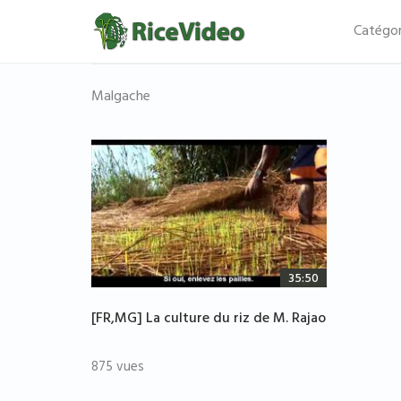
Catégor
Malgache
35:50
[FR,MG] La culture du riz de M. Rajao
875 vues