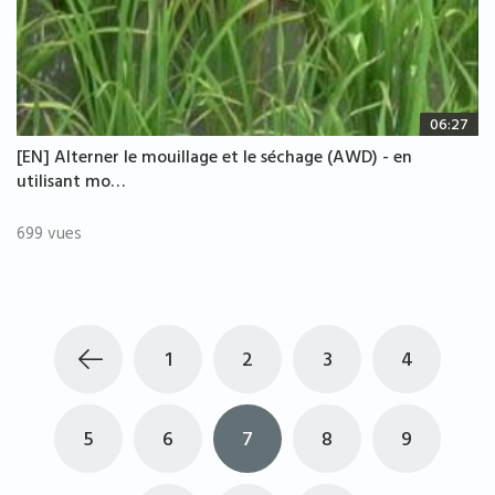
06:27
[EN] Alterner le mouillage et le séchage (AWD) - en
utilisant mo…
699 vues
1
2
3
4
5
6
7
8
9