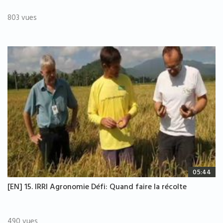
803 vues
05:44
[EN] 15. IRRI Agronomie Défi: Quand faire la récolte
490 vues