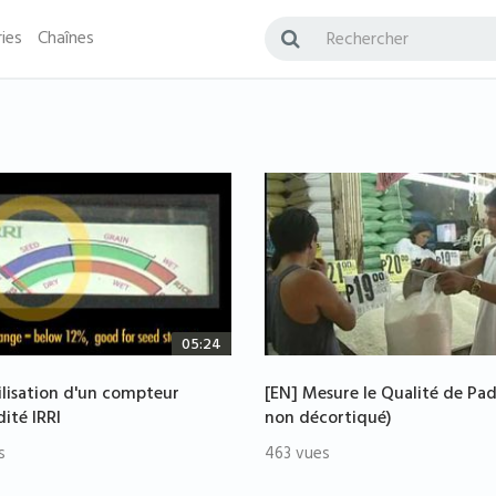
ies
Chaînes
05:24
ilisation d'un compteur
[EN] Mesure le Qualité de Pad
ité IRRI
non décortiqué)
s
463 vues