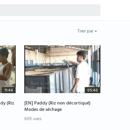
Trier par
11:46
05:40
dy (Riz
[EN] Paddy (Riz non décortiqué)
Modes de séchage
609 vues