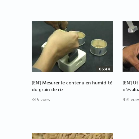
06:44
[EN] Mesurer le contenu en humidité
[EN] Uti
du grain de riz
d'évalu
345 vues
491 vue