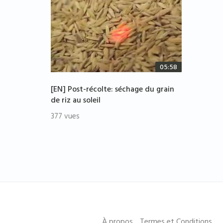
05:58
[EN] Post-récolte: séchage du grain
de riz au soleil
377 vues
À propos
Termes et Conditions