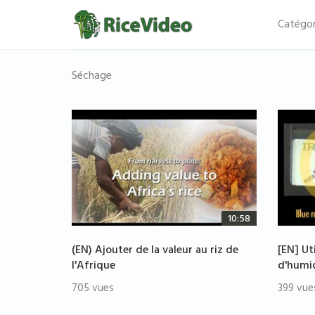
Catégor
Séchage
10:58
(EN) Ajouter de la valeur au riz de
[EN] Ut
l'Afrique
d'humid
705 vues
399 vue