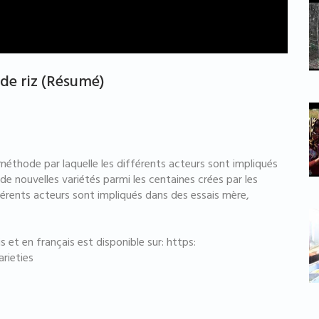
 de riz (Résumé)
 méthode par laquelle les différents acteurs sont impliqués
 de nouvelles variétés parmi les centaines crées par les
férents acteurs sont impliqués dans des essais mère,
s et en français est disponible sur: https:
rieties