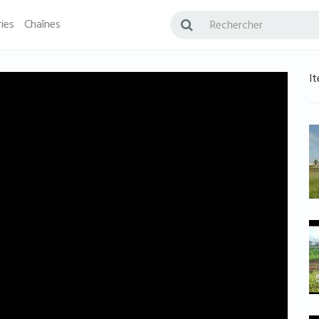
ies
Chaînes
It