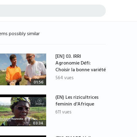
ems possibly similar
[EN] 03. IRRI
Agronomie Défi:
Choisir la bonne variété
564 vues
01:56
(EN) Les rizicultrices
feminin d'Afrique
611 vues
03:34