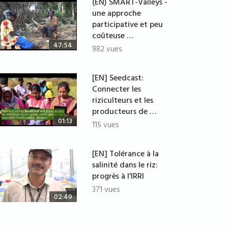
(EN) SMART-Valleys -
une approche
participative et peu
coûteuse …
47:54
982 vues
[EN] Seedcast:
Connecter les
riziculteurs et les
producteurs de …
01:13
115 vues
[EN] Tolérance à la
salinité dans le riz:
progrès à l'IRRI
371 vues
02:49