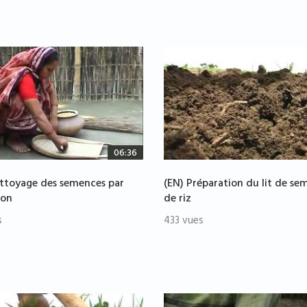
06:36
ttoyage des semences par
(EN) Préparation du lit de se
ion
de riz
s
433 vues