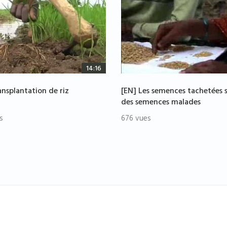
14:16
ansplantation de riz
[EN] Les semences tachetées 
des semences malades
s
676 vues