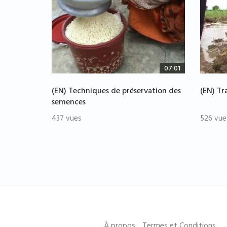
07:01
(EN) Techniques de préservation des
(EN) Tr
semences
437 vues
526 vue
À propos
Termes et Conditions