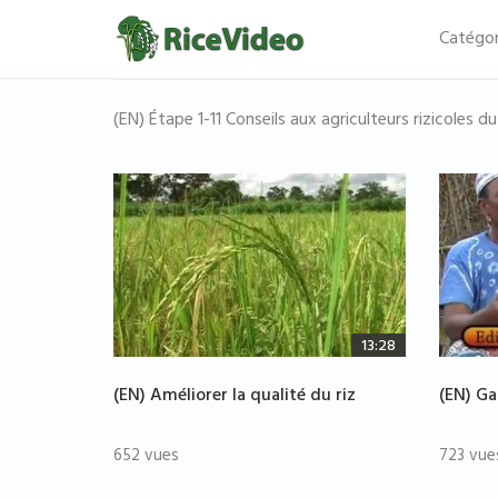
Catégor
(EN) Étape 1-11 Conseils aux agriculteurs rizicoles d
13:28
(EN) Améliorer la qualité du riz
(EN) Ga
652 vues
723 vue