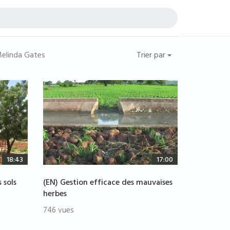
 Melinda Gates
Trier par
18:43
17:00
 sols
(EN) Gestion efficace des mauvaises
herbes
746 vues