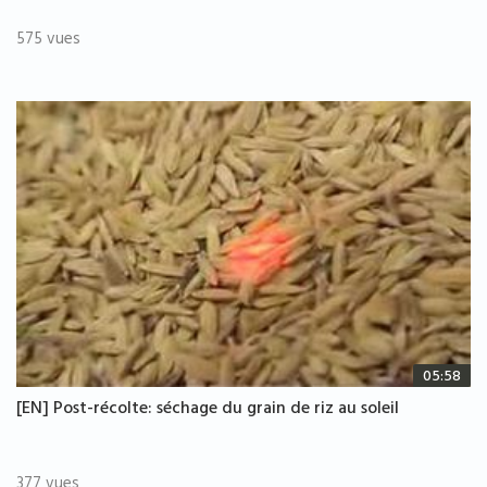
575 vues
05:58
[EN] Post-récolte: séchage du grain de riz au soleil
377 vues